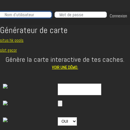
Nom d'utilisateur
Connexion
Générateur de carte
situs hk pools
slot gacor
Génère la carte interactive de tes caches.
VOIR UNE DÉMO.