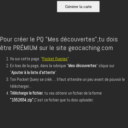
Pour créer le PQ "Mes découvertes",tu dois
être PRÉMIUM sur le site geocaching.com
Va sur cette page. "
Pocket Queries
".
En bas de la page, dans la rubrique "
Mes découvertes
" clique sur
"
Ajouter à la liste d'attente
".
Ton Pocket Query se créé..... Il faut attendre un peu avant de pouvoir le
télécharger...
Télécharge le fichier
, tu vas obtenir un fichier de la forme
"1552654.zip"
,C'est ce fichier que tu dois uploader.