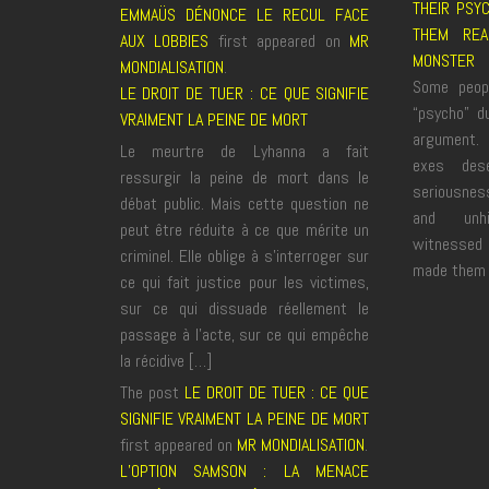
THEIR PSY
EMMAÜS DÉNONCE LE RECUL FACE
THEM REA
AUX LOBBIES
first appeared on
MR
MONSTER
MONDIALISATION
.
Some peopl
LE DROIT DE TUER : CE QUE SIGNIFIE
“psycho” du
VRAIMENT LA PEINE DE MORT
argument. 
Le meurtre de Lyhanna a fait
exes dese
ressurgir la peine de mort dans le
seriousnes
débat public. Mais cette question ne
and unh
peut être réduite à ce que mérite un
witnessed
criminel. Elle oblige à s’interroger sur
made them s
ce qui fait justice pour les victimes,
sur ce qui dissuade réellement le
passage à l’acte, sur ce qui empêche
la récidive […]
The post
LE DROIT DE TUER : CE QUE
SIGNIFIE VRAIMENT LA PEINE DE MORT
first appeared on
MR MONDIALISATION
.
L’OPTION SAMSON : LA MENACE