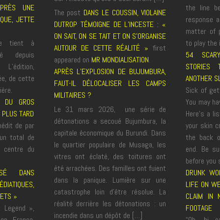
APRÈS UNE
the line b
The post
DANS LE COUSSIN, VIOLAINE
IQUE, JETTE
response a
DUTROP TÉMOIGNE DE L’INCESTE : «
matter of p
ON SAIT, ON SE TAIT ET ON S’ORGANISE
se tient à
to play the 
AUTOUR DE CETTE RÉALITÉ »
first
té depuis
54 SCAR
appeared on
MR MONDIALISATION
.
’édition,
STORIES
APRÈS L’EXPLOSION DE BUJUMBURA,
ée, de cette
ANOTHER S
FAUT-IL DÉLOCALISER LES CAMPS
ière.
Sick of get
MILITAIRES ?
U DU GROS
You may hav
Le 31 mars 2026, une série de
 PLUS TARD
Here's a li
détonations a secoué Bujumbura, la
inédit de par
your skin c
capitale économique du Burundi. Dans
un total de
the back o
le quartier populaire de Musaga, les
 centre du
end. Be su
vitres ont éclaté, des toitures ont
before you s
été arrachées. Des familles ont fuient
ISÉ DANS
DRUNK WO
dans la panique. Lumière sur une
DIATIQUES,
LIFE ON WE
catastrophe loin d’être résolue. La
RETS »
CLAIM IN 
réalité derrière les détonations : un
« Legend »,
FOOTAGE
incendie dans un dépôt de […]
en France,
“Oh, hi c