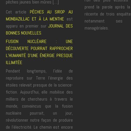
pêches jaunes bien mûres […]
prend la parole après la 
Cet article
PÊCHES AU SIROP AU
récente de trois enquête
MONBAZILLAC ET À LA MENTHE
est
notamment ses m
apparu en premier sur
JOURNAL DES
managériales.
BONNES NOUVELLES
.
FUSION NUCLÉAIRE : UNE
DÉCOUVERTE POURRAIT RAPPROCHER
L’HUMANITÉ D’UNE ÉNERGIE PRESQUE
ILLIMITÉE
Pendant longtemps, l’idée de
reproduire sur Terre l’énergie des
étoiles relevait presque de la science-
fiction. Aujourd’hui, elle mobilise des
milliers de chercheurs à travers le
monde, convaincus que la fusion
nucléaire pourrait, un jour,
révolutionner notre façon de produire
de l’électricité. Le chemin est encore