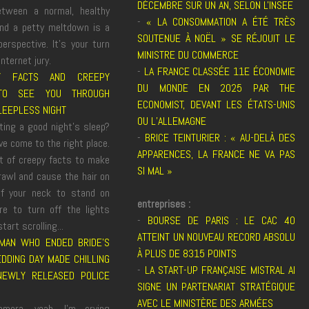
DÉCEMBRE SUR UN AN, SELON L'INSEE
etween a normal, healthy
-
« LA CONSOMMATION A ÉTÉ TRÈS
nd a petty meltdown is a
SOUTENUE À NOËL » SE RÉJOUIT LE
erspective. It’s your turn
MINISTRE DU COMMERCE
internet jury.
-
LA FRANCE CLASSÉE 11E ÉCONOMIE
Y FACTS AND CREEPY
DU MONDE EN 2025 PAR THE
 TO SEE YOU THROUGH
ECONOMIST, DEVANT LES ÉTATS-UNIS
LEEPLESS NIGHT
OU L’ALLEMAGNE
ting a good night's sleep?
-
BRICE TEINTURIER : « AU-DELÀ DES
e come to the right place.
APPARENCES, LA FRANCE NE VA PAS
st of creepy facts to make
SI MAL »
rawl and cause the hair on
f your neck to stand on
entreprises :
re to turn off the lights
-
BOURSE DE PARIS : LE CAC 40
tart scrolling...
ATTEINT UN NOUVEAU RECORD ABSOLU
MAN WHO ENDED BRIDE’S
À PLUS DE 8315 POINTS
DDING DAY MADE CHILLING
-
LA START-UP FRANÇAISE MISTRAL AI
NEWLY RELEASED POLICE
SIGNE UN PARTENARIAT STRATÉGIQUE
AVEC LE MINISTÈRE DES ARMÉES
amera, yeah, I’m crying