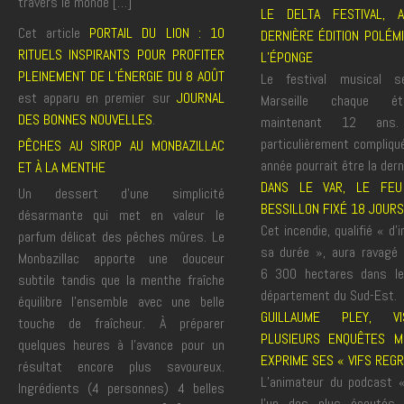
travers le monde […]
LE DELTA FESTIVAL, 
Cet article
PORTAIL DU LION : 10
DERNIÈRE ÉDITION POLÉM
RITUELS INSPIRANTS POUR PROFITER
L’ÉPONGE
PLEINEMENT DE L’ÉNERGIE DU 8 AOÛT
Le festival musical 
est apparu en premier sur
JOURNAL
Marseille chaque é
DES BONNES NOUVELLES
.
maintenant 12 ans. L
particulièrement compliqu
PÊCHES AU SIROP AU MONBAZILLAC
année pourrait être la dern
ET À LA MENTHE
DANS LE VAR, LE FE
Un dessert d’une simplicité
BESSILLON FIXÉ 18 JOURS
désarmante qui met en valeur le
Cet incendie, qualifié « d’
parfum délicat des pêches mûres. Le
sa durée », aura ravagé 
Monbazillac apporte une douceur
6 300 hectares dans le
subtile tandis que la menthe fraîche
département du Sud-Est.
équilibre l’ensemble avec une belle
GUILLAUME PLEY, V
touche de fraîcheur. À préparer
PLUSIEURS ENQUÊTES MÉ
quelques heures à l’avance pour un
EXPRIME SES « VIFS REG
résultat encore plus savoureux.
L’animateur du podcast 
Ingrédients (4 personnes) 4 belles
l’un des plus écoutés 