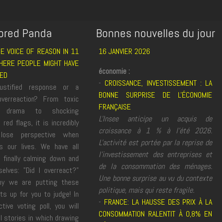
ored Panda
Bonnes nouvelles du jour
E VOICE OF REASON IN 11
16 JANVIER 2026
HERE PEOPLE MIGHT HAVE
économie :
ED
-
CROISSANCE, INVESTISSEMENT : LA
ustified response or a
BONNE SURPRISE DE L'ÉCONOMIE
verreaction? From toxic
FRANÇAISE
e drama to shocking
L'Insee anticipe un acquis de
 red flags, it is incredibly
croissance à 1 % à l'été 2026.
lose perspective when
L'activité est portée par la reprise de
ts our lives. We have all
l'investissement des entreprises et
, finally calming down and
de la consommation des ménages.
selves: "Did I overreact?"
Une bonne surprise au vu du contexte
hy we are putting these
politique, mais qui reste fragile.
icts up for you to judge! In
-
FRANCE: LA HAUSSE DES PRIX À LA
ctive voting poll, you will
CONSOMMATION RALENTIT À 0,8% EN
l stories in which drawing