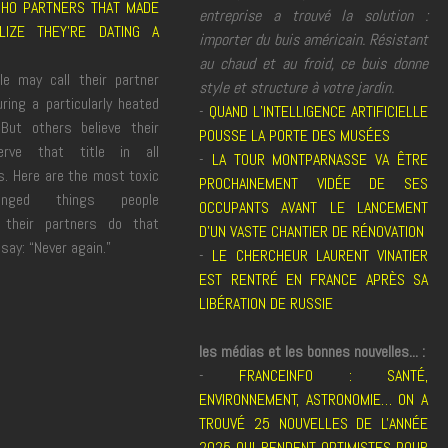
CHO PARTNERS THAT MADE
entreprise a trouvé la solution :
LIZE THEY’RE DATING A
importer du buis américain. Résistant
au chaud et au froid, ce buis donne
e may call their partner
style et structure à votre jardin.
ring a particularly heated
-
QUAND L’INTELLIGENCE ARTIFICIELLE
But others believe their
POUSSE LA PORTE DES MUSÉES
rve that title in all
-
LA TOUR MONTPARNASSE VA ÊTRE
s. Here are the most toxic
PROCHAINEMENT VIDÉE DE SES
inged things people
OCCUPANTS AVANT LE LANCEMENT
 their partners do that
D’UN VASTE CHANTIER DE RÉNOVATION
ay: “Never again.”
-
LE CHERCHEUR LAURENT VINATIER
EST RENTRÉ EN FRANCE APRÈS SA
LIBÉRATION DE RUSSIE
les médias et les bonnes nouvelles... :
-
FRANCEINFO : SANTÉ,
ENVIRONNEMENT, ASTRONOMIE… ON A
TROUVÉ 25 NOUVELLES DE L'ANNÉE
2025 QUI RENDENT OPTIMISTES POUR