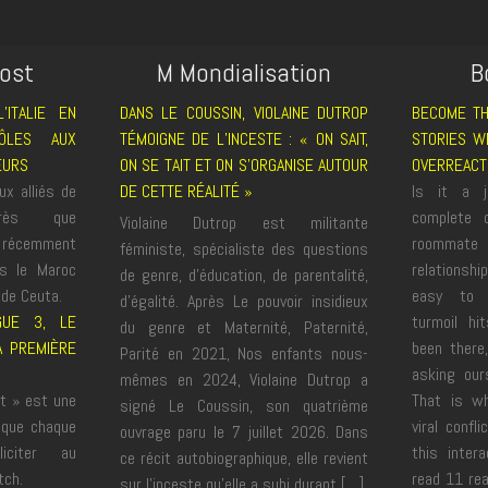
Post
M Mondialisation
B
’ITALIE EN
DANS LE COUSSIN, VIOLAINE DUTROP
BECOME TH
ÔLES AUX
TÉMOIGNE DE L’INCESTE : « ON SAIT,
STORIES W
EURS
ON SE TAIT ET ON S’ORGANISE AUTOUR
OVERREACT
ux alliés de
DE CETTE RÉALITÉ »
Is it a j
près que
complete o
Violaine Dutrop est militante
récemment
roommat
féministe, spécialiste des questions
is le Maroc
relationship
de genre, d’éducation, de parentalité,
 de Ceuta.
easy to 
d’égalité. Après Le pouvoir insidieux
GUE 3, LE
turmoil hi
du genre et Maternité, Paternité,
A PREMIÈRE
been there
Parité en 2021, Nos enfants nous-
asking our
mêmes en 2024, Violaine Dutrop a
rt » est une
That is w
signé Le Coussin, son quatrième
, que chaque
viral confl
ouvrage paru le 7 juillet 2026. Dans
liciter au
this intera
ce récit autobiographique, elle revient
tch.
read 11 rea
sur l’inceste qu’elle a subi durant […]