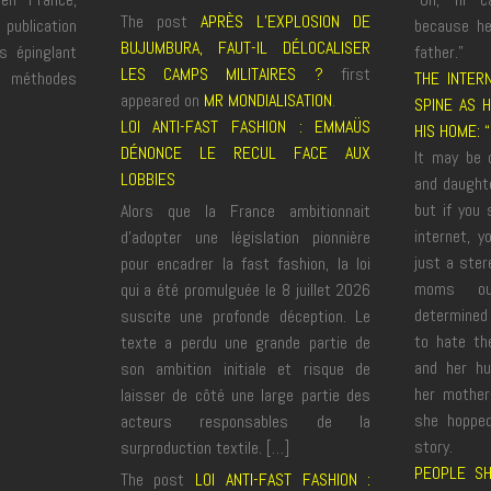
The post
APRÈS L’EXPLOSION DE
publication
because he
BUJUMBURA, FAUT-IL DÉLOCALISER
s épinglant
father.”
LES CAMPS MILITAIRES ?
first
éthodes
THE INTER
appeared on
MR MONDIALISATION
.
SPINE AS 
LOI ANTI-FAST FASHION : EMMAÜS
HIS HOME: 
DÉNONCE LE RECUL FACE AUX
It may be 
LOBBIES
and daughte
but if you
Alors que la France ambitionnait
internet, yo
d’adopter une législation pionnière
just a ster
pour encadrer la fast fashion, la loi
moms o
qui a été promulguée le 8 juillet 2026
determined
suscite une profonde déception. Le
to hate th
texte a perdu une grande partie de
and her hu
son ambition initiale et risque de
her mother
laisser de côté une large partie des
she hopped
acteurs responsables de la
story.
surproduction textile. […]
PEOPLE SH
The post
LOI ANTI-FAST FASHION :