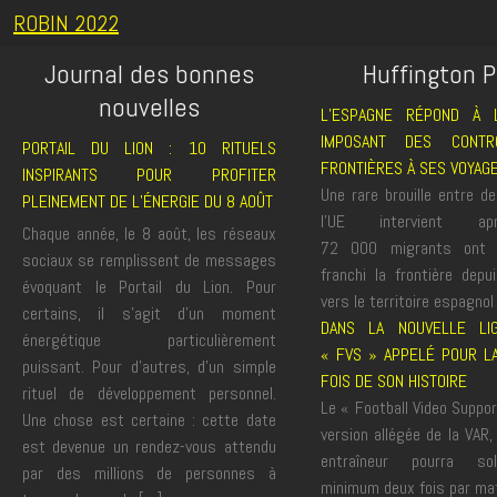
ROBIN 2022
Journal des bonnes
Huffington 
nouvelles
L’ESPAGNE RÉPOND À L
IMPOSANT DES CONTR
PORTAIL DU LION : 10 RITUELS
FRONTIÈRES À SES VOYAG
INSPIRANTS POUR PROFITER
Une rare brouille entre de
PLEINEMENT DE L’ÉNERGIE DU 8 AOÛT
l’UE intervient a
Chaque année, le 8 août, les réseaux
72 000 migrants ont 
sociaux se remplissent de messages
franchi la frontière depu
évoquant le Portail du Lion. Pour
vers le territoire espagnol
certains, il s’agit d’un moment
DANS LA NOUVELLE LI
énergétique particulièrement
« FVS » APPELÉ POUR L
puissant. Pour d’autres, d’un simple
FOIS DE SON HISTOIRE
rituel de développement personnel.
Le « Football Video Suppo
Une chose est certaine : cette date
version allégée de la VAR
est devenue un rendez-vous attendu
entraîneur pourra sol
par des millions de personnes à
minimum deux fois par ma