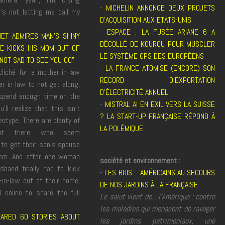
-
MICHELIN ANNONCE DEUX PROJETS
’s not letting me call my
D’ACQUISITION AUX ETATS-UNIS
-
ESPACE : LA FUSÉE ARIANE 6 A
NET ADMIRES MAN’S SHINY
DÉCOLLÉ DE KOUROU POUR MUSCLER
HE KICKS HIS MOM OUT OF
LE SYSTÈME GPS DES EUROPÉENS
“NOT SAD TO SEE YOU GO”
-
LA FRANCE ATOMISE (ENCORE) SON
cliché for a mother-in-law
RECORD D'EXPORTATION
r-in-law to not get along,
D'ÉLECTRICITÉ ANNUEL
 spend enough time on the
-
MISTRAL AI EN EXIL VERS LA SUISSE
u’ll realize that this isn’t
? LA START-UP FRANÇAISE RÉPOND À
eotype. There are plenty of
LA POLÉMIQUE
ut there who seem
 to get their son’s spouse
em. And after one woman
société et environnement :
sband finally had to kick
-
LES BUIS.... AMÉRICAINS AU SECOURS
-in-law out of their home,
DE NOS JARDINS À LA FRANÇAISE
 online to share the full
Le salut vient de... l'Amérique : contre
les maladies qui menacent de ravager
ARED 60 STORIES ABOUT
les jardins patrimoniaux, une