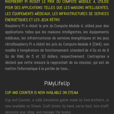
RASPBERRY PI RÉDUIT LE PRIX DU COMPUTE MODULE 4, UTILISÉ
POUR DES APPLICATIONS TELLES QUE LES MAISONS INTELLIGENTES,
LES ÉQUIPEMENTS MÉDICAUX, LES INFRASTRUCTURES DE SERVICES
ÉNERGÉTIQUES ET LES JEUX RÉTRO
Raspberry Pi a réduit le prix du Compute Module 4, utilisé pour des
applications telles que les maisons intelligentes, les équipements
médicaux, les infrastructures de services énergétiques et les jeux
rétro
Raspberry Pi a réduit les prix du Compute Module 4 (CM4), son
modèle à température de fonctionnement standard de 4 Go et de 8
Go de RAM, de 5 et 10 dollars, respectivement. L'entreprise a
déclaré que cette mesure la rapprochait de sa mission, qui est de
mettre l'informatique à la portée de tous...
PiMyLifeUp
CUP AND COUNTER IS NOW AVAILABLE ON STEAM
Cup and Counter, a café simulation game made by two brothers, is
now available on Steam. Craft drinks by hand, serve food, hire staff,
decorate your shop, and manage the books.