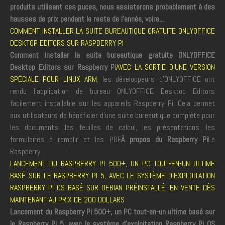
produits utilisant ces puces, nous assisterons probablement à des
hausses de prix pendant le reste de l'année, voire...
COMMENT INSTALLER LA SUITE BUREAUTIQUE GRATUITE ONLYOFFICE
DESKTOP EDITORS SUR RASPBERRY PI
Comment installer la suite bureautique gratuite ONLYOFFICE
Desktop Editors sur Raspberry Pi
AVEC LA SORTIE D'UNE VERSION
SPÉCIALE POUR LINUX ARM
, les développeurs d'ONLYOFFICE ont
rendu l'application de bureau ONLYOFFICE Desktop Editors
facilement installable sur les appareils Raspberry Pi. Cela permet
aux utilisateurs de bénéficier d'une suite bureautique complète pour
les documents, les feuilles de calcul, les présentations, les
formulaires à remplir et les PDF.
À propos du Raspberry Pi
Le
Raspberry...
LANCEMENT DU RASPBERRY PI 500+, UN PC TOUT-EN-UN ULTIME
BASÉ SUR LE RASPBERRY PI 5, AVEC LE SYSTÈME D'EXPLOITATION
RASPBERRY PI OS BASÉ SUR DEBIAN PRÉINSTALLÉ, EN VENTE DÈS
MAINTENANT AU PRIX DE 200 DOLLARS
Lancement du Raspberry Pi 500+, un PC tout-en-un ultime basé sur
le Raspberry Pi 5, avec le système d'exploitation Raspberry Pi OS