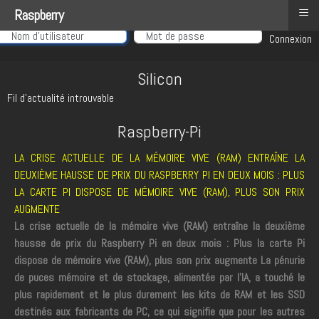
≡
Raspberry
Nom d'utilisateur
Connexion
Silicon
Fil d'actualité introuvable
Raspberry-Pi
LA CRISE ACTUELLE DE LA MÉMOIRE VIVE (RAM) ENTRAÎNE LA
DEUXIÈME HAUSSE DE PRIX DU RASPBERRY PI EN DEUX MOIS : PLUS
LA CARTE PI DISPOSE DE MÉMOIRE VIVE (RAM), PLUS SON PRIX
AUGMENTE
La crise actuelle de la mémoire vive (RAM) entraîne la deuxième
hausse de prix du Raspberry Pi en deux mois : Plus la carte Pi
dispose de mémoire vive (RAM), plus son prix augmente
La pénurie
de puces mémoire et de stockage, alimentée par l'IA, a touché le
plus rapidement et le plus durement les kits de RAM et les SSD
destinés aux fabricants de PC, ce qui signifie que pour les autres