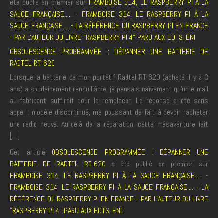
été publié en premier sur
FRAMBOISE 314, LE RASPBERRY PI À LA
SAUCE FRANÇAISE....
. -
FRAMBOISE 314, LE RASPBERRY PI À LA
SAUCE FRANÇAISE.... - LA RÉFÉRENCE DU RASPBERRY PI EN FRANCE
- PAR L'AUTEUR DU LIVRE "RASPBERRY PI 4" PARU AUX EDTS. ENI
OBSOLESCENCE PROGRAMMÉE : DÉPANNER UNE BATTERIE DE
RADTEL RT-620
Lorsque la batterie de mon portatif Radtel RT-620 (acheté il y a 3
ans) a soudainement rendu l’âme, je pensais naïvement qu’un e-mail
au fabricant suffirait pour la remplacer. La réponse a été sans
appel : modèle discontinué, me poussant de fait à devoir racheter
une radio neuve. Au-delà de la réparation, cette mésaventure fait
[…]
Cet article
OBSOLESCENCE PROGRAMMÉE : DÉPANNER UNE
BATTERIE DE RADTEL RT-620
a été publié en premier sur
FRAMBOISE 314, LE RASPBERRY PI À LA SAUCE FRANÇAISE....
. -
FRAMBOISE 314, LE RASPBERRY PI À LA SAUCE FRANÇAISE.... - LA
RÉFÉRENCE DU RASPBERRY PI EN FRANCE - PAR L'AUTEUR DU LIVRE
"RASPBERRY PI 4" PARU AUX EDTS. ENI