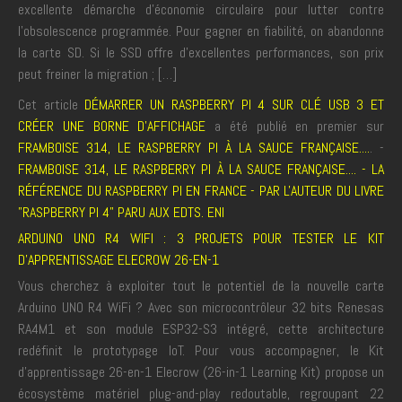
excellente démarche d’économie circulaire pour lutter contre
l’obsolescence programmée. Pour gagner en fiabilité, on abandonne
la carte SD. Si le SSD offre d’excellentes performances, son prix
peut freiner la migration ; […]
Cet article
DÉMARRER UN RASPBERRY PI 4 SUR CLÉ USB 3 ET
CRÉER UNE BORNE D’AFFICHAGE
a été publié en premier sur
FRAMBOISE 314, LE RASPBERRY PI À LA SAUCE FRANÇAISE....
. -
FRAMBOISE 314, LE RASPBERRY PI À LA SAUCE FRANÇAISE.... - LA
RÉFÉRENCE DU RASPBERRY PI EN FRANCE - PAR L'AUTEUR DU LIVRE
"RASPBERRY PI 4" PARU AUX EDTS. ENI
ARDUINO UNO R4 WIFI : 3 PROJETS POUR TESTER LE KIT
D’APPRENTISSAGE ELECROW 26-EN-1
Vous cherchez à exploiter tout le potentiel de la nouvelle carte
Arduino UNO R4 WiFi ? Avec son microcontrôleur 32 bits Renesas
RA4M1 et son module ESP32-S3 intégré, cette architecture
redéfinit le prototypage IoT. Pour vous accompagner, le Kit
d’apprentissage 26-en-1 Elecrow (26-in-1 Learning Kit) propose un
écosystème matériel plug-and-play redoutable, regroupant 22