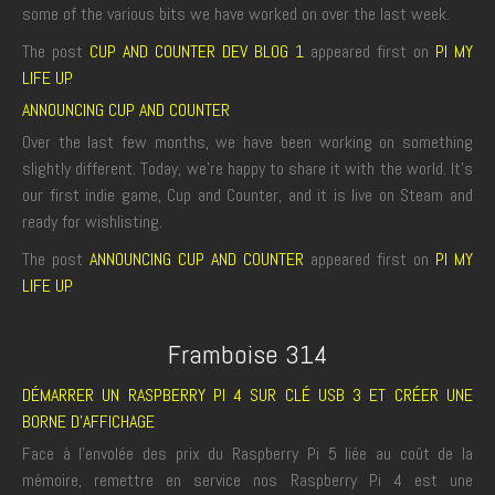
some of the various bits we have worked on over the last week.
The post
CUP AND COUNTER DEV BLOG 1
appeared first on
PI MY
LIFE UP
.
ANNOUNCING CUP AND COUNTER
Over the last few months, we have been working on something
slightly different. Today, we're happy to share it with the world. It's
our first indie game, Cup and Counter, and it is live on Steam and
ready for wishlisting.
The post
ANNOUNCING CUP AND COUNTER
appeared first on
PI MY
LIFE UP
.
Framboise 314
DÉMARRER UN RASPBERRY PI 4 SUR CLÉ USB 3 ET CRÉER UNE
BORNE D’AFFICHAGE
Face à l’envolée des prix du Raspberry Pi 5 liée au coût de la
mémoire, remettre en service nos Raspberry Pi 4 est une