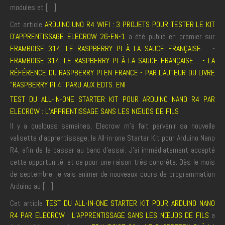
modules et […]
Cet article
ARDUINO UNO R4 WIFI : 3 PROJETS POUR TESTER LE KIT
D’APPRENTISSAGE ELECROW 26-EN-1
a été publié en premier sur
FRAMBOISE 314, LE RASPBERRY PI À LA SAUCE FRANÇAISE....
. -
FRAMBOISE 314, LE RASPBERRY PI À LA SAUCE FRANÇAISE.... - LA
RÉFÉRENCE DU RASPBERRY PI EN FRANCE - PAR L'AUTEUR DU LIVRE
"RASPBERRY PI 4" PARU AUX EDTS. ENI
TEST DU ALL-IN-ONE STARTER KIT POUR ARDUINO NANO R4 PAR
ELECROW : L’APPRENTISSAGE SANS LES NŒUDS DE FILS
Il y a quelques semaines, Elecrow m’a fait parvenir sa nouvelle
valisette d’apprentissage, le All-in-one Starter Kit pour Arduino Nano
R4, afin de la passer au banc d’essai. J’ai immédiatement accepté
cette opportunité, et ce pour une raison très concrète. Dès le mois
de septembre, je vais animer de nouveaux cours de programmation
Arduino au […]
Cet article
TEST DU ALL-IN-ONE STARTER KIT POUR ARDUINO NANO
R4 PAR ELECROW : L’APPRENTISSAGE SANS LES NŒUDS DE FILS
a