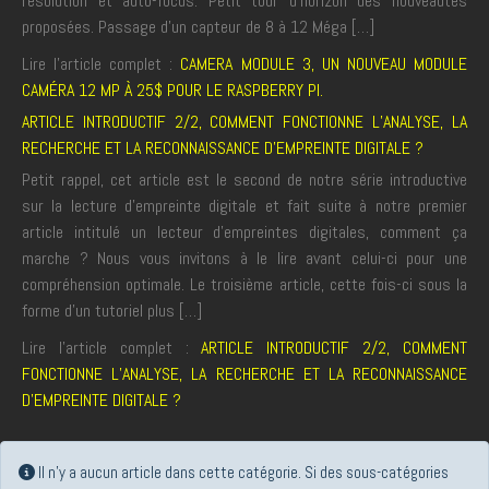
résolution et auto-focus. Petit tour d’horizon des nouveautés
proposées. Passage d’un capteur de 8 à 12 Méga […]
Lire l'article complet :
CAMERA MODULE 3, UN NOUVEAU MODULE
CAMÉRA 12 MP À 25$ POUR LE RASPBERRY PI.
ARTICLE INTRODUCTIF 2/2, COMMENT FONCTIONNE L’ANALYSE, LA
RECHERCHE ET LA RECONNAISSANCE D’EMPREINTE DIGITALE ?
Petit rappel, cet article est le second de notre série introductive
sur la lecture d’empreinte digitale et fait suite à notre premier
article intitulé un lecteur d’empreintes digitales, comment ça
marche ? Nous vous invitons à le lire avant celui-ci pour une
compréhension optimale. Le troisième article, cette fois-ci sous la
forme d’un tutoriel plus […]
Lire l'article complet :
ARTICLE INTRODUCTIF 2/2, COMMENT
FONCTIONNE L’ANALYSE, LA RECHERCHE ET LA RECONNAISSANCE
D’EMPREINTE DIGITALE ?
Info
Il n'y a aucun article dans cette catégorie. Si des sous-catégories